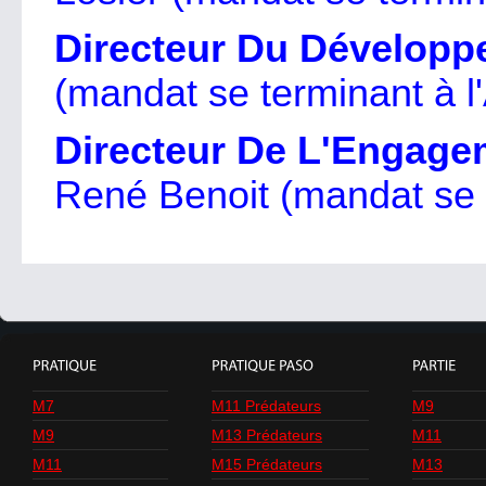
Directeur Du Dévelop
(mandat se terminant à 
Directeur De L'Engag
René Benoit (mandat se 
M7
M11 Prédateurs
M9
M9
M13 Prédateurs
M11
M11
M15 Prédateurs
M13