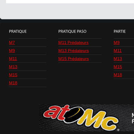
M7
M11 Prédateurs
M9
M9
M13 Prédateurs
M11
M11
M15 Prédateurs
M13
M13
M15
M15
M18
M18