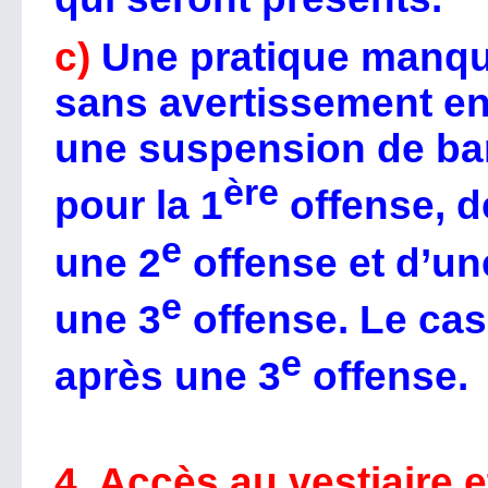
c)
Une pratique manqué
sans avertissement e
une suspension de ban
ère
pour la 1
offense, d
e
une 2
offense et d’un
e
une 3
offense. Le cas
e
après une 3
offense.
4. Accès au vestiaire 